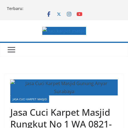
Skip
Terbaru:
to
content
JASA CUCI KARPET MASJID
Jasa Cuci Karpet Masjid
Rungkut No 1 WA 0821-