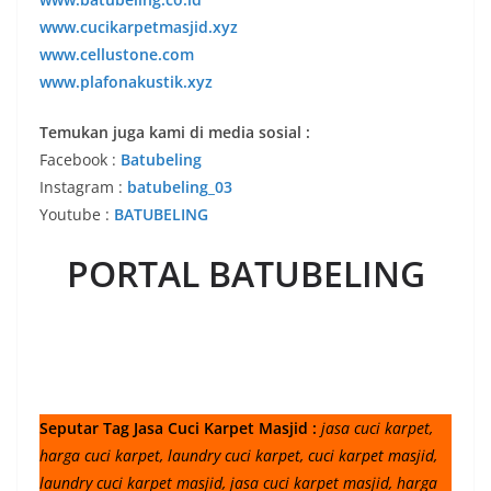
www.cucikarpetmasjid.xyz
www.cellustone.com
www.plafonakustik.xyz
Temukan juga kami di media sosial :
Facebook :
Batubeling
Instagram :
batubeling_03
Youtube :
BATUBELING
PORTAL BATUBELING
Seputar Tag Jasa Cuci Karpet Masjid :
jasa cuci karpet,
harga cuci karpet, laundry cuci karpet, cuci karpet masjid,
laundry cuci karpet masjid, jasa cuci karpet masjid, harga