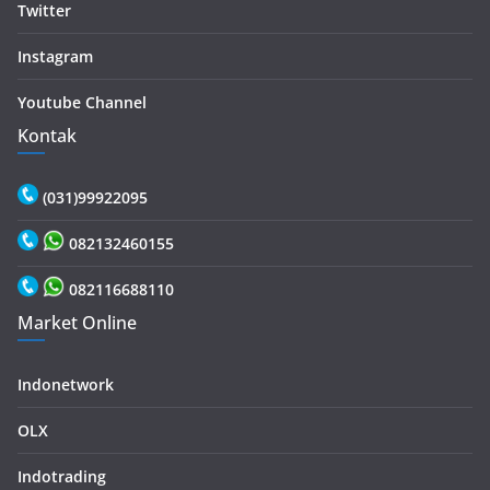
Twitter
Instagram
Youtube Channel
Kontak
(031)99922095
082132460155
082116688110
Market Online
Indonetwork
OLX
Indotrading