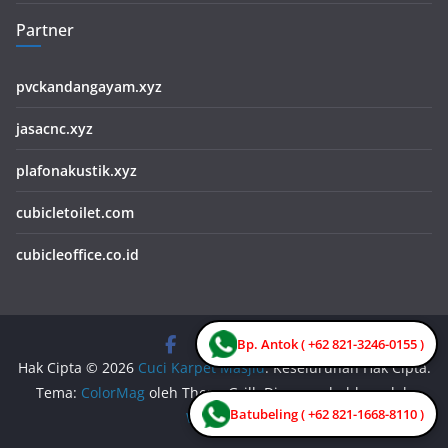
Partner
pvckandangayam.xyz
jasacnc.xyz
plafonakustik.xyz
cubicletoilet.com
cubicleoffice.co.id
Bp. Antok ( +62 821-3246-0155 )
Hak Cipta © 2026
Cuci Karpet Masjid
. Keseluruhan Hak Cipta.
Tema:
ColorMag
oleh ThemeGrill. Dipersembahkan oleh
Batubeling ( +62 821-1668-8110 )
WordPress
.