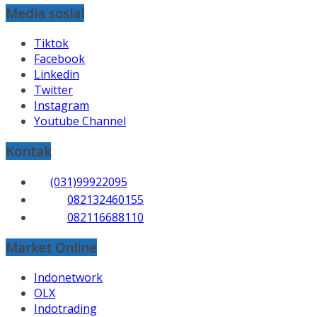
Media sosial
Tiktok
Facebook
Linkedin
Twitter
Instagram
Youtube Channel
Kontak
(031)99922095
082132460155
082116688110
Market Online
Indonetwork
OLX
Indotrading