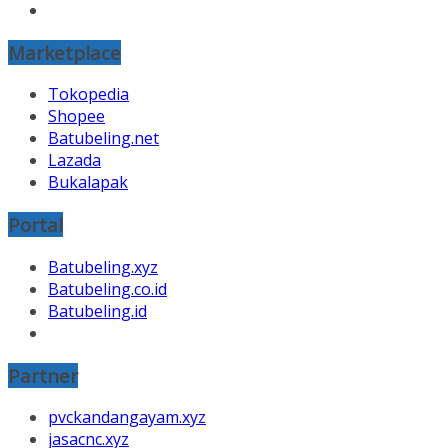
Marketplace
Tokopedia
Shopee
Batubeling.net
Lazada
Bukalapak
Portal
Batubeling.xyz
Batubeling.co.id
Batubeling.id
Partner
pvckandangayam.xyz
jasacnc.xyz