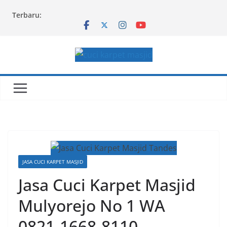
Skip
Terbaru:
to
content
JASA CUCI KARPET MASJID
Jasa Cuci Karpet Masjid
Mulyorejo No 1 WA
0821-1668-8110