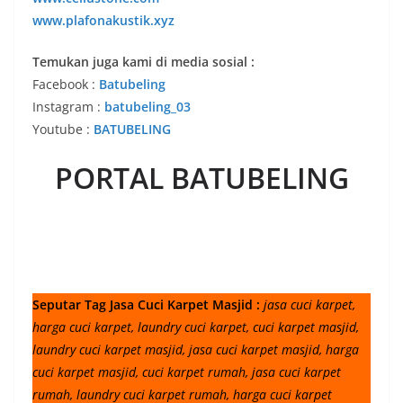
www.plafonakustik.xyz
Temukan juga kami di media sosial :
Facebook :
Batubeling
Instagram :
batubeling_03
Youtube :
BATUBELING
PORTAL BATUBELING
Seputar Tag Jasa Cuci Karpet Masjid :
jasa cuci karpet,
harga cuci karpet, laundry cuci karpet, cuci karpet masjid,
laundry cuci karpet masjid, jasa cuci karpet masjid, harga
cuci karpet masjid, cuci karpet rumah, jasa cuci karpet
rumah, laundry cuci karpet rumah, harga cuci karpet