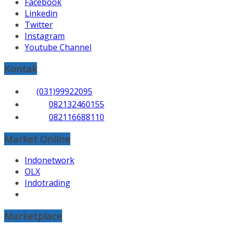
Facebook
Linkedin
Twitter
Instagram
Youtube Channel
Kontak
(031)99922095
082132460155
082116688110
Market Online
Indonetwork
OLX
Indotrading
Marketplace