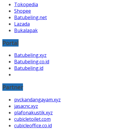
Tokopedia
Shopee
Batubeling.net
Lazada
Bukalapak
Portal
Batubeling.xyz
Batubeling.co.id
Batubeling.id
Partner
pvckandangayam.xyz
jasacnc.xyz
plafonakustik.xyz
cubicletoilet.com
cubicleoffice.co.id