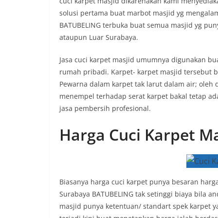
cuci karpet masjid dikarenakan kami menyediak
solusi pertama buat marbot masjid yg mengalam
BATUBELING terbuka buat semua masjid yg puny
ataupun Luar Surabaya.
Jasa cuci karpet masjid umumnya digunakan buat
rumah pribadi. Karpet- karpet masjid tersebut 
Pewarna dalam karpet tak larut dalam air; oleh 
menempel terhadap serat karpet bakal tetap a
jasa pembersih profesional.
Harga Cuci Karpet Ma
Biasanya harga cuci karpet punya besaran harga
Surabaya BATUBELING tak setinggi biaya bila an
masjid punya ketentuan/ standart spek karpet y