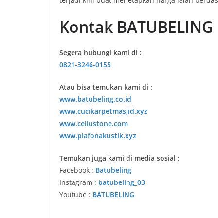
terjadi kini buat menetapkan harga ialah berda
Kontak BATUBELING
Segera hubungi kami di :
0821-3246-0155
Atau bisa temukan kami di :
www.batubeling.co.id
www.cucikarpetmasjid.xyz
www.cellustone.com
www.plafonakustik.xyz
Temukan juga kami di media sosial :
Facebook :
Batubeling
Instagram :
batubeling_03
Youtube :
BATUBELING