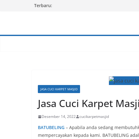
Skip
Terbaru:
to
content
JASA CUCI KARPET MASJID
Jasa Cuci Karpet Mas
Desember 14, 2022
cucikarpetmasjid
BATUBELING
– Apabila anda sedang membutuhka
mempercayakan kepada kami. BATUBELING adala