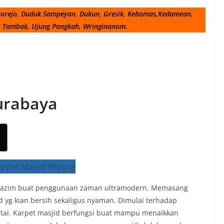
yorejo, Duduk Sampeyan, Dukun, Gresik, Kebomas,Kedamean,
, Tambak, Ujung Pangkah, Wringinanom.
Surabaya
n lazim buat penggunaan zaman ultramodern. Memasang
 yg kian bersih sekaligus nyaman. Dimulai terhadap
tai. Karpet masjid berfungsi buat mampu menaikkan