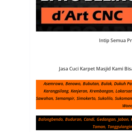
Intip Semua P
Jasa Cuci Karpet Masjid Kami Bi
Asemrowo, Benowo, Bubutan, Bulak, Dukuh Pa
Karangpilang, Kenjeran, Krembangan, Lakarsant
Sawahan, Semampir, Simokerto, Sukolilo, Sukomanun
Wono
Balongbendo, Buduran, Candi, Gedangan, Jabon, K
Taman, Tanggulangin