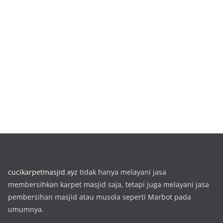
cucikarpetmasjid.xyz
tidak hanya melayani jasa
membersihkan karpet masjid saja, tetapi juga melayani jasa
pembersihan masjid atau musola seperti Marbot pada
umumnya.