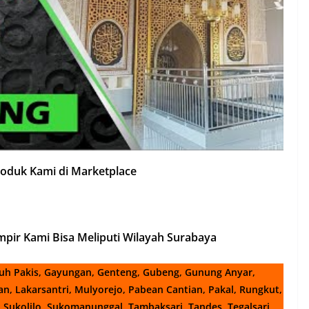
roduk Kami di Marketplace
mpir Kami Bisa Meliputi Wilayah Surabaya
uh Pakis, Gayungan, Genteng, Gubeng, Gunung Anyar,
, Lakarsantri, Mulyorejo, Pabean Cantian, Pakal, Rungkut,
Sukolilo, Sukomanunggal, Tambaksari, Tandes, Tegalsari,