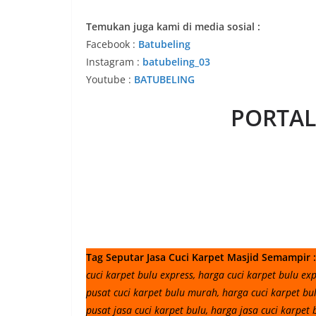
Temukan juga kami di media sosial :
Facebook :
Batubeling
Instagram :
batubeling_03
Youtube :
BATUBELING
PORTAL
Tag Seputar Jasa Cuci Karpet Masjid Semampir :
cuci karpet bulu express, harga cuci karpet bulu ex
pusat cuci karpet bulu murah, harga cuci karpet bul
pusat jasa cuci karpet bulu, harga jasa cuci karpet 