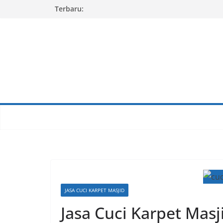
Skip
Terbaru:
to
content
JASA CUCI KARPET MASJID
Jasa Cuci Karpet Mas