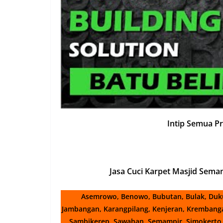
Intip Semua P
Jasa Cuci Karpet Masjid Sema
Asemrowo, Benowo, Bubutan, Bulak, Duk
Jambangan, Karangpilang, Kenjeran, Krembangan
Sambikerep, Sawahan, Semampir, Simokerto, 