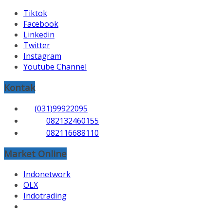
Tiktok
Facebook
Linkedin
Twitter
Instagram
Youtube Channel
Kontak
(031)99922095
082132460155
082116688110
Market Online
Indonetwork
OLX
Indotrading