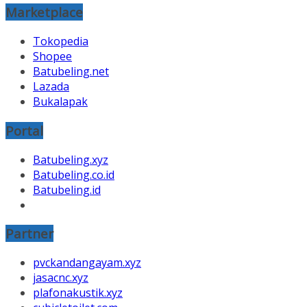
Marketplace
Tokopedia
Shopee
Batubeling.net
Lazada
Bukalapak
Portal
Batubeling.xyz
Batubeling.co.id
Batubeling.id
Partner
pvckandangayam.xyz
jasacnc.xyz
plafonakustik.xyz