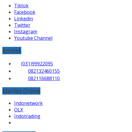
Tiktok
Facebook
Linkedin
Twitter
Instagram
Youtube Channel
Kontak
(031)99922095
082132460155
082116688110
Market Online
Indonetwork
OLX
Indotrading