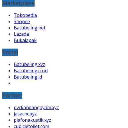
Marketplace
Tokopedia
Shopee
Batubeling.net
Lazada
Bukalapak
Portal
Batubeling.xyz
Batubeling.co.id
Batubeling.id
Partner
pvckandangayam.xyz
jasacnc.xyz
plafonakustik.xyz
cubicletoilet.com