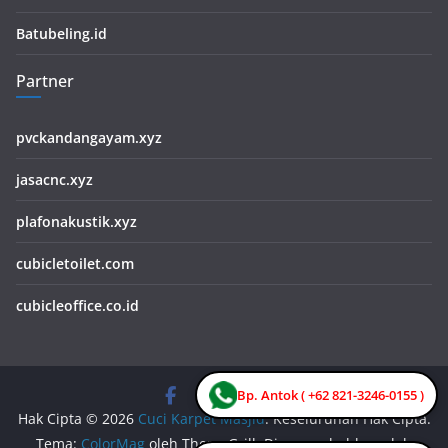
Batubeling.id
Partner
pvckandangayam.xyz
jasacnc.xyz
plafonakustik.xyz
cubicletoilet.com
cubicleoffice.co.id
Bp. Antok ( +62 821-3246-0155 )
Hak Cipta © 2026
Cuci Karpet Masjid
. Keseluruhan Hak Cipta.
Tema:
ColorMag
oleh ThemeGrill. Dipersembahkan oleh