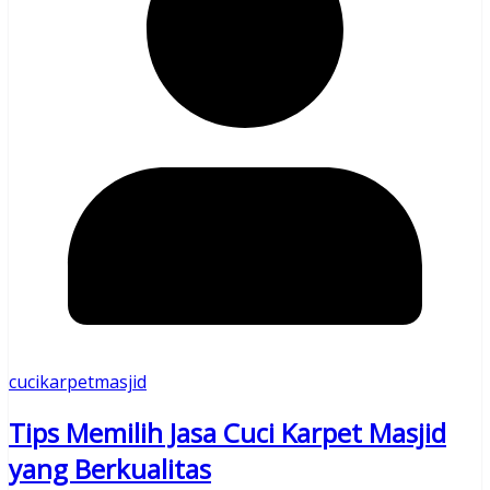
cucikarpetmasjid
Tips Memilih Jasa Cuci Karpet Masjid
yang Berkualitas