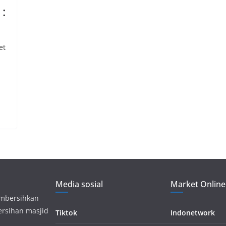
:
et
Media sosial
Market Online
embersihkan
ersihan masjid
Tiktok
Indonetwork