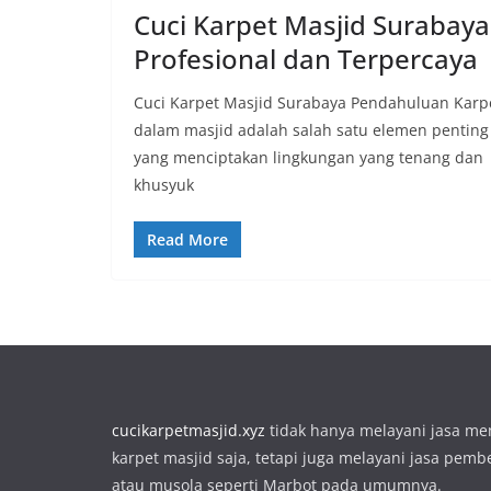
Cuci Karpet Masjid Surabaya 
Profesional dan Terpercaya
Cuci Karpet Masjid Surabaya Pendahuluan Karp
dalam masjid adalah salah satu elemen penting
yang menciptakan lingkungan yang tenang dan
khusyuk
Read More
cucikarpetmasjid.xyz
tidak hanya melayani jasa m
karpet masjid saja, tetapi juga melayani jasa pemb
atau musola seperti Marbot pada umumnya.