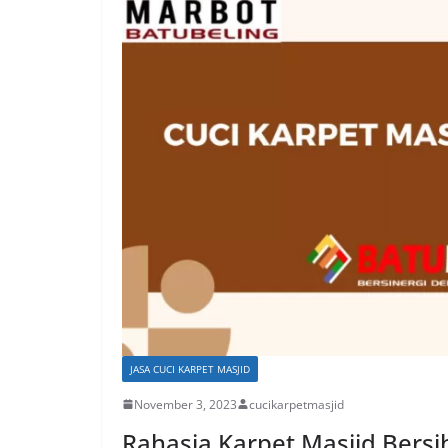
JASA CUCI KARPET MASJID
November 3, 2023
cucikarpetmasjid
Rahasia Karpet Masjid Bers