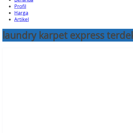
Profil
Harga
Artikel
laundry karpet express terde