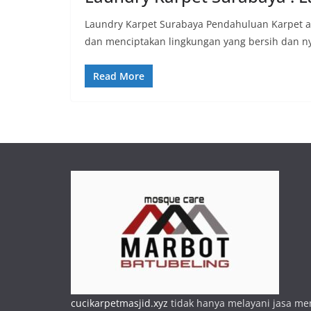
Laundry Karpet Surabaya Pendahuluan Karpet ad
dan menciptakan lingkungan yang bersih dan 
Read More
cucikarpetmasjid.xyz
tidak hanya melayani jasa m