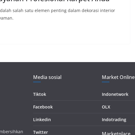
alah salah satu elemen penting dalam dekorasi interior
nyaman.
Media sosial
Market Online
Tiktok
Indonetwork
Facebook
OLX
Linkedin
Indotrading
embersihkan
Twitter
Marketplace