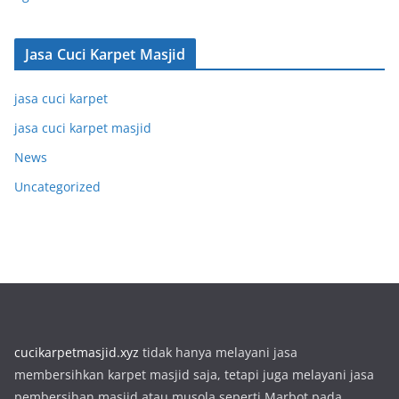
Jasa Cuci Karpet Masjid
jasa cuci karpet
jasa cuci karpet masjid
News
Uncategorized
cucikarpetmasjid.xyz
tidak hanya melayani jasa
membersihkan karpet masjid saja, tetapi juga melayani jasa
pembersihan masjid atau musola seperti Marbot pada