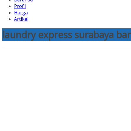
Profil
Harga
Artikel
laundry express surabaya bar