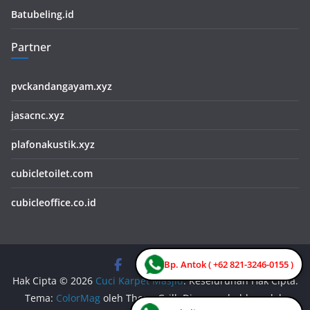
Batubeling.id
Partner
pvckandangayam.xyz
jasacnc.xyz
plafonakustik.xyz
cubicletoilet.com
cubicleoffice.co.id
Bp. Antok ( +62 821-3246-0155 )
Hak Cipta © 2026
Cuci Karpet Masjid
. Keseluruhan Hak Cipta.
Tema:
ColorMag
oleh ThemeGrill. Dipersembahkan oleh