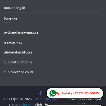
Batubeling.id
Partner
pvckandangayam.xyz
jasacnc.xyz
plafonakustik.xyz
cubicletoilet.com
cubicleoffice.co.id
Bp. Antok ( +62 821-3246-0155 )
Hak Cipta © 2026
Cuci Karpet Masjid
. Keseluruhan Hak Cipta.
Tema:
ColorMag
oleh ThemeGrill. Dipersembahkan oleh