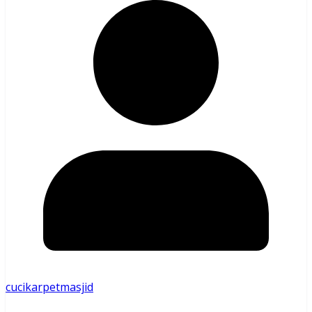
cucikarpetmasjid