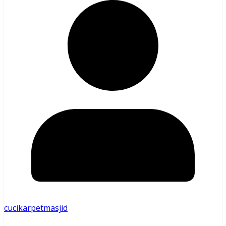
cucikarpetmasjid