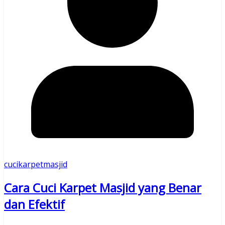
cucikarpetmasjid
Cara Cuci Karpet Masjid yang Benar
dan Efektif