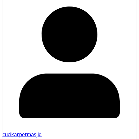
cucikarpetmasjid