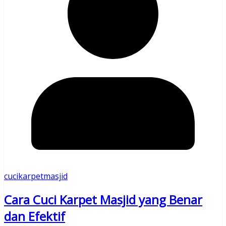
cucikarpetmasjid
Cara Cuci Karpet Masjid yang Benar
dan Efektif