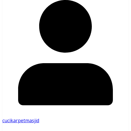
cucikarpetmasjid