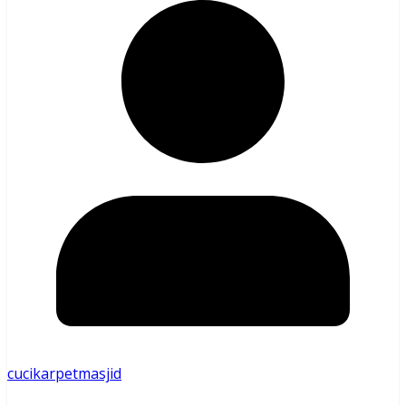
cucikarpetmasjid