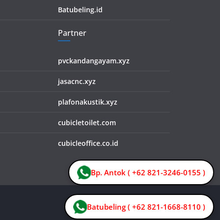
Batubeling.id
Partner
pvckandangayam.xyz
jasacnc.xyz
plafonakustik.xyz
cubicletoilet.com
cubicleoffice.co.id
Bp. Antok ( +62 821-3246-0155 )
Batubeling ( +62 821-1668-8110 )