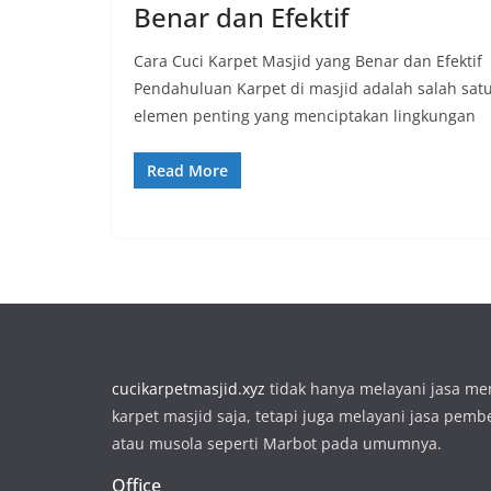
Benar dan Efektif
Cara Cuci Karpet Masjid yang Benar dan Efektif
Pendahuluan Karpet di masjid adalah salah sat
elemen penting yang menciptakan lingkungan
Read More
cucikarpetmasjid.xyz
tidak hanya melayani jasa m
karpet masjid saja, tetapi juga melayani jasa pemb
atau musola seperti Marbot pada umumnya.
Office