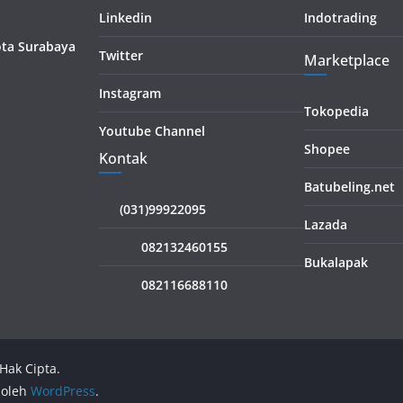
Linkedin
Indotrading
Kota Surabaya
Twitter
Marketplace
Instagram
Tokopedia
Youtube Channel
Shopee
Kontak
Batubeling.net
(031)99922095
Lazada
082132460155
Bukalapak
082116688110
Hak Cipta.
 oleh
WordPress
.