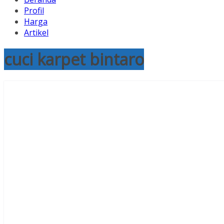
Profil
Harga
Artikel
cuci karpet bintaro